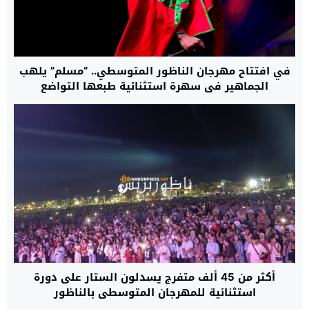
في افتتاح مهرجان الناظور المتوسطي.. “مسلم” يلهب
الجماهير في سهرة استثنائية طبعها التواضع
والإنسانية
أكثر من 45 ألف متفرج يسدلون الستار على دورة
استثنائية للمهرجان المتوسطي بالناظور