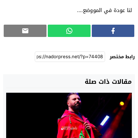
لنا عودة في المووضع….
رابط مختصر
مقالات ذات صلة