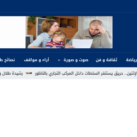
رياضة
ثقافة و فن
صوت و صورة
أراء و مواقف
نصائح ط
ل المركب التجاري بالناظور
رشيدة طلال ووليد الرحماني يشعلان السهرة ا