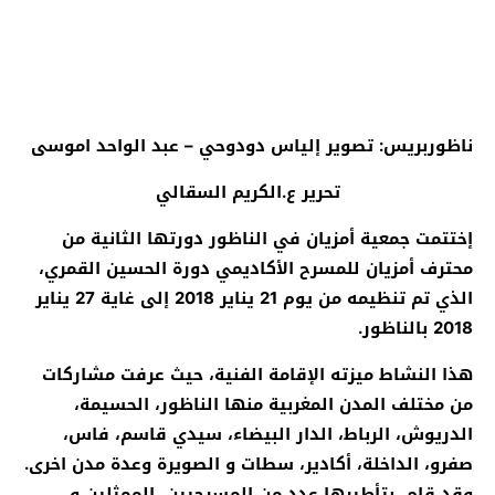
ناظوربريس: تصوير إلياس دودوحي – عبد الواحد اموسى
تحرير ع.الكريم السقالي
إختتمت جمعية أمزيان في الناظور دورتها الثانية من
محترف أمزيان للمسرح الأكاديمي دورة الحسين القمري،
الذي تم تنظيمه من يوم 21 يناير 2018 إلى غاية 27 يناير
2018 بالناظور.
هذا النشاط ميزته الإقامة الفنية، حيث عرفت مشاركات
من مختلف المدن المغربية منها الناظور، الحسيمة،
الدريوش، الرباط، الدار البيضاء، سيدي قاسم، فاس،
صفرو، الداخلة، أكادير، سطات و الصويرة وعدة مدن اخرى.
وقد قام بتأطيرها عدد من المسرحيين، الممثلين و