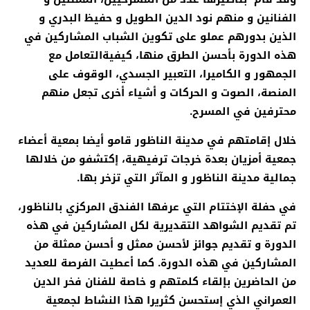
الفنانين و منهم نود الدين الطويل و حفيظ البدري و
الذين بدورهم عملو على تكوين الشباب المشاركين في
هذه الدورة بأحسن الطرق منها، كيفيةالتعامل مع
الجمهور و الكاميرا، التعبير الجسدي، الوقوف على
المنصة، الصوت و الحركات و أشياء أخرى تجعل منهم
محترفين في المسرح.
خلال إقامتهم في مدينة الناظور قامو أيضا بمعية أعضاء
جمعية أمزيان بعدة خرجات ترفيهية، إكتشفو من خلالها
جمالية مدينة الناظور و المآثر التي تزخر بها.
في حفلة الإختتام التي عرفها الفندق المركزي بالناظور،
تم تقديم الشواهد التقديرية لكل المشاركين في هذه
الدورة و تقديم جوائز لأحسن ممثل و أحسن ممثلة من
المشاركين في هذه الدورة. كما أعطيت الفرصة للعديد
من الحاضرين بإلقاء كلمتهم و خاصة للفنان فخر الدين
العمراني الذي إستحسن كثريرا هذا النشاط لجمعية