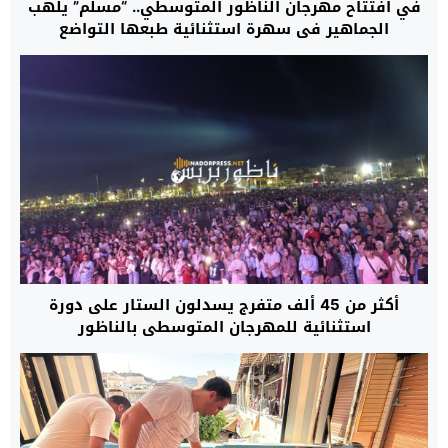
في افتتاح مهرجان الناظور المتوسطي.. “مسلم” يلهب
الجماهير في سهرة استثنائية طبعها التواضع
والإنسانية
أكثر من 45 ألف متفرج يسدلون الستار على دورة
استثنائية للمهرجان المتوسطي بالناظور