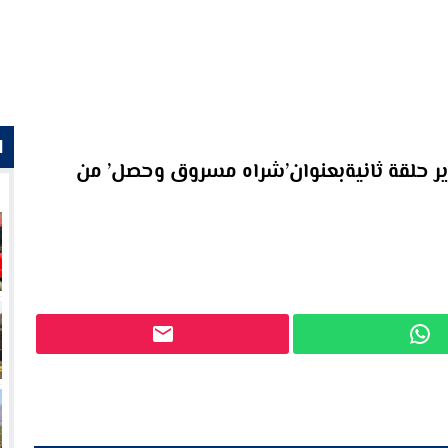
ا
ر حلقة ثانيةبعنوان’شراه مسروق وحصل’ من