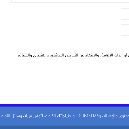
أو الذات الالهية. والابتعاد عن التحريض الطائفي والعنصري والشتائم.
 داخل المركب التجاري بالناظور
ى والإعلانات وفقا لمتطلباتك واحتياجاتك الخاصة، لتوفير ميزات وسائل التواصل ال