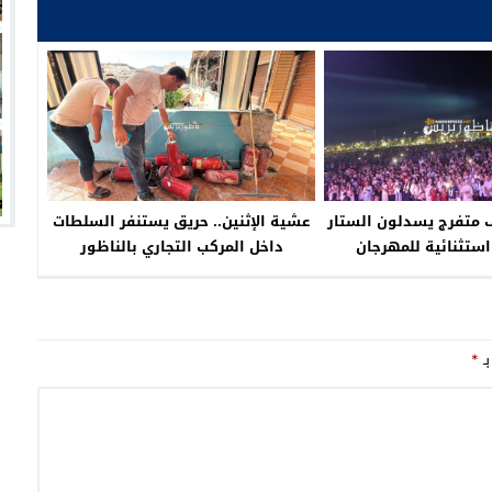
من 45 ألف متفرج يسدلون الستار
عشية الإثنين.. حريق يستنفر السلطات
ستثنائية للمهرجان
داخل المركب التجاري بالناظور
سطي بالناظور
بـ
*