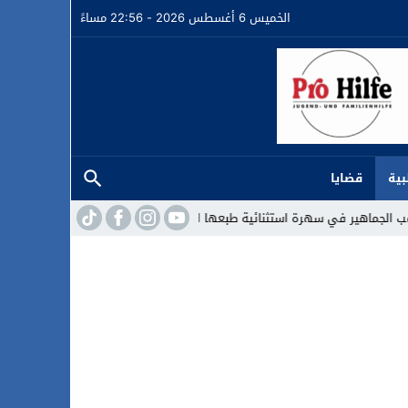
الخميس 6 أغسطس 2026 - 22:56 مساءً
بية
قضايا
ير في سهرة استثنائية طبعها التواضع والإنسانية
أكثر من 45 ألف متفرج يسدلون الستار على دورة استثنائية للمهرجان المتوسطي بالناظور