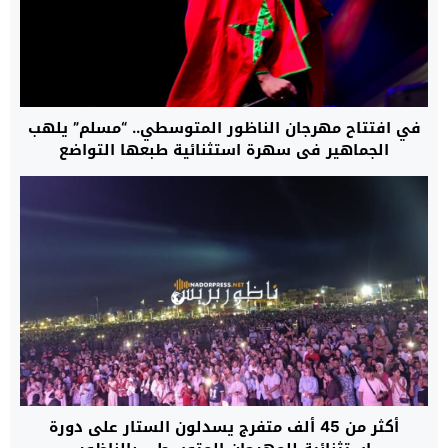
في افتتاح مهرجان الناظور المتوسطي.. “مسلم” يلهب
الجماهير في سهرة استثنائية طبعها التواضع
والإنسانية
أكثر من 45 ألف متفرج يسدلون الستار على دورة