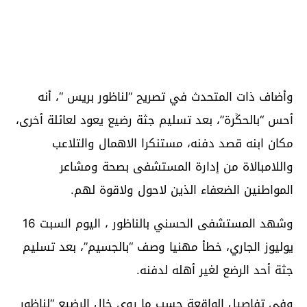
وأضاف ذات المتحدث في تصريح “لناظور بريس “، أنه
أحس “بالحݣرة”، بعد تسليم جثة رضيع يعود لعائلة أخرى،
مكان ابنه قصد دفنه، مستنكرا الاهمال والتلاعب
واللامبالاة من إدارة المستشفى بصحة ومشاعر
المواطنين الضعفاء الذين لاحول ولاقوة لهم.
وشهد المستشفى الحسني بالناظور ، اليوم السبت 16
يوليوز الجاري، خطأ مهنيا وصف “بالجسيم”، بعد تسليم
جثة أحد الرضع لغير أهله لدفنه.
وفي تفاصيل الواقعة حسب ما روى خال الرضيع “لناظور